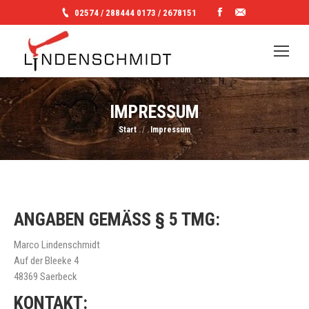
Facebook
E-
02574 / 288444 0173 / 2678151
Mail
IMPRESSUM
Sie befinden sich hier:
Start
Impressum
ANGABEN GEMÄSS § 5 TMG:
Marco Lindenschmidt
Auf der Bleeke 4
48369 Saerbeck
KONTAKT: